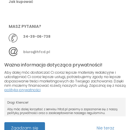
Jak kupować
MASZ PYTANIA?
34-39-06-738
biuro@hfcd.pl
Ważna informacja dotycząca prywatności!
Aby dalej móc dostarczać Ci coraz lepsze materiały redakcyjne i
udostępniać Ci coraz lepsze usługi, potrzebujemy zgody na lepsze
dopasowanie treści marketingowych do Twojego zachowania. Dzięki
© HFCD - HF Centrum Dystrybucyjne
- Wszelkie prawa
nim możemy finansować rozwój naszych usług. Zapoznaj się z naszą
polityką prywatności
zastrzeżony
Nasza strona używa plików cookies.
Projekt i wykonanie
Drogi Kliencie!
Jeśli nie chcesz, by pliki cookies były
Grupa ABS
zapisywane na Twoim dysku zmień
Aby móc dalej korzystać z serwisu hfcd.pl prosimy o zapoznanie się z naszą
polityką prywatności oraz o zaakceptowanie naszego regulaminu.
ustawienia swojej przeglądarki.
RODO
Przeczytaj więcej o cookies
Z dniem 25 maja 2018 r. rozpoczyna obowiązywanie Rozporządzenie
Zgadzam się
Nie teraz