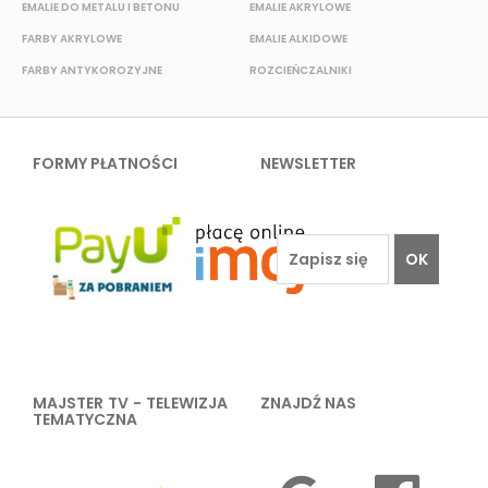
EMALIE DO METALU I BETONU
EMALIE AKRYLOWE
FARBY AKRYLOWE
EMALIE ALKIDOWE
F
FARBY ANTYKOROZYJNE
ROZCIEŃCZALNIKI
F
FORMY PŁATNOŚCI
NEWSLETTER
OK
MAJSTER TV - TELEWIZJA
ZNAJDŹ NAS
TEMATYCZNA