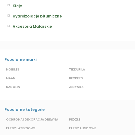
Kleje
Hydroizolacje bitumiczne
Akcesoria Malarskie
Popularne marki
NOBILES
TIKKURILA
H
MAAN
BECKERS
T
SADOLIN
JEDYNKA
D
Popularne kategorie
OCHRONA I DEKORACJA DREWNA
PĘDZLE
T
FARBY LATEKSOWE
FARBY ALKIDOWE
K