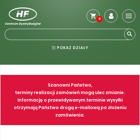
0
Centrum Dystrybucyjne
Stro
głó
Reg
POKAŻ DZIAŁY
Jak
kup
BHP
ELEKTRONARZĘDZIA
Kosz
dos
NARZĘDZIA
SPAWALNICTWO
Gwa
Szanowni Państwo,
i
FARBY
PNEUMATYKA
zwro
terminy realizacji zamówień mogą ulec zmianie.
Informację o przewidywanym terminie wysyłki
Płat
otrzymają Państwo drogą e-mailową po złożeniu
Kont
zamówienia.