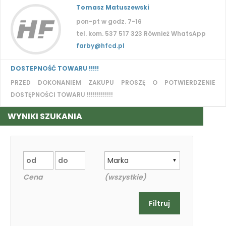
Tomasz Matuszewski
pon-pt w godz. 7-16
tel. kom. 537 517 323 Również WhatsApp
farby@hfcd.pl
DOSTEPNOŚĆ TOWARU !!!!!
PRZED DOKONANIEM ZAKUPU PROSZĘ O POTWIERDZENIE
DOSTĘPNOŚCI TOWARU !!!!!!!!!!!!!
WYNIKI SZUKANIA
Marka
▼
Cena
(wszystkie)