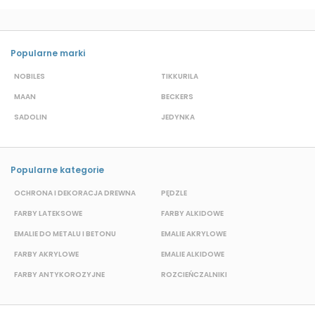
Popularne marki
NOBILES
TIKKURILA
H
MAAN
BECKERS
T
SADOLIN
JEDYNKA
D
Popularne kategorie
OCHRONA I DEKORACJA DREWNA
PĘDZLE
T
FARBY LATEKSOWE
FARBY ALKIDOWE
K
EMALIE DO METALU I BETONU
EMALIE AKRYLOWE
FARBY AKRYLOWE
EMALIE ALKIDOWE
F
FARBY ANTYKOROZYJNE
ROZCIEŃCZALNIKI
F