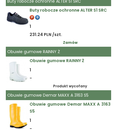
Buty robocze ochronne ALTER S1 SRC
Buty robocze ochronne ALTER S1 SRC
1
231.24 PLN /szt.
Zamów
Obuwie gumowe RAINNY Ż
Obuwie gumowe RAINNY Ż
1
-
Produkt wycofany
Obuwie gumowe Demar MAXX A 3163 S5
Obuwie gumowe Demar MAXX A 3163
S5
1
-