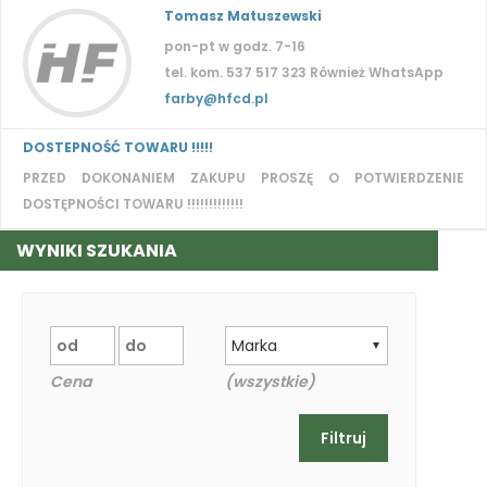
Tomasz Matuszewski
pon-pt w godz. 7-16
tel. kom. 537 517 323 Również WhatsApp
farby@hfcd.pl
DOSTEPNOŚĆ TOWARU !!!!!
PRZED DOKONANIEM ZAKUPU PROSZĘ O POTWIERDZENIE
DOSTĘPNOŚCI TOWARU !!!!!!!!!!!!!
WYNIKI SZUKANIA
Marka
▼
Cena
(wszystkie)