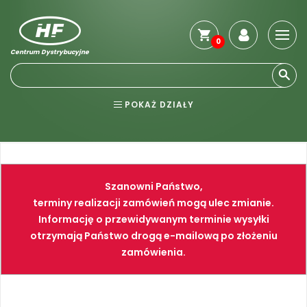
0
Centrum Dystrybucyjne
Stro
głó
Reg
POKAŻ DZIAŁY
Jak
kup
BHP
ELEKTRONARZĘDZIA
Kosz
dos
NARZĘDZIA
SPAWALNICTWO
Gwa
Szanowni Państwo,
i
FARBY
PNEUMATYKA
zwro
terminy realizacji zamówień mogą ulec zmianie.
Informację o przewidywanym terminie wysyłki
Płat
otrzymają Państwo drogą e-mailową po złożeniu
Kont
zamówienia.