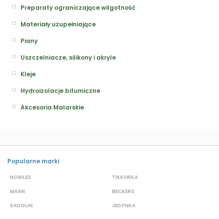
Preparaty ograniczające wilgotność
Materiały uzupełniające
Piany
Uszczelniacze, silikony i akryle
Kleje
Hydroizolacje bitumiczne
Akcesoria Malarskie
Popularne marki
NOBILES
TIKKURILA
H
MAAN
BECKERS
T
SADOLIN
JEDYNKA
D