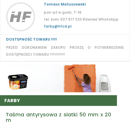
Tomasz Matuszewski
pon-pt w godz. 7-16
tel. kom. 537 517 323 Również WhatsApp
farby@hfcd.pl
DOSTEPNOŚĆ TOWARU !!!!!
PRZED DOKONANIEM ZAKUPU PROSZĘ O POTWIERDZENIE
DOSTĘPNOŚCI TOWARU !!!!!!!!!!!!!
FARBY
Taśma antyrysowa z siatki 50 mm x 20
m