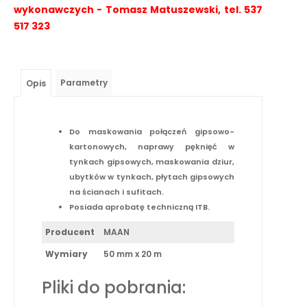
wykonawczych - Tomasz Matuszewski, tel. 537
517 323
Parametry
Opis
Do maskowania połączeń gipsowo-
kartonowych, naprawy pęknięć w
tynkach gipsowych, maskowania dziur,
ubytków w tynkach, płytach gipsowych
na ścianach i sufitach.
Posiada aprobatę techniczną ITB.
Producent
MAAN
Wymiary
50 mm x 20 m
Pliki do pobrania: