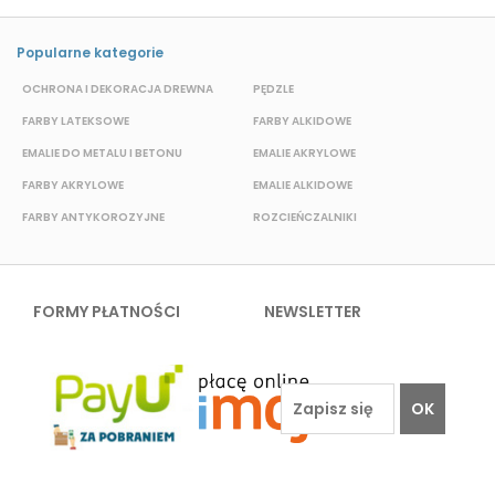
Popularne kategorie
OCHRONA I DEKORACJA DREWNA
PĘDZLE
T
FARBY LATEKSOWE
FARBY ALKIDOWE
K
EMALIE DO METALU I BETONU
EMALIE AKRYLOWE
FARBY AKRYLOWE
EMALIE ALKIDOWE
F
FARBY ANTYKOROZYJNE
ROZCIEŃCZALNIKI
F
FORMY PŁATNOŚCI
NEWSLETTER
OK