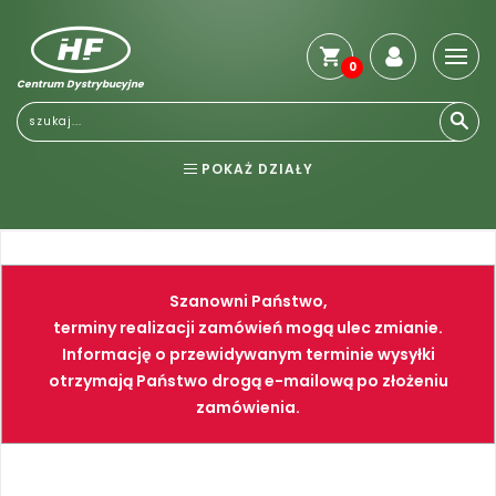
0
Centrum Dystrybucyjne
POKAŻ DZIAŁY
BHP
ELEKTRONARZĘDZIA
NARZĘDZIA
SPAWALNICTWO
Szanowni Państwo,
FARBY
PNEUMATYKA
terminy realizacji zamówień mogą ulec zmianie.
Informację o przewidywanym terminie wysyłki
otrzymają Państwo drogą e-mailową po złożeniu
zamówienia.