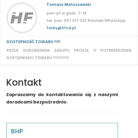
Tomasz Matuszewski
pon-pt w godz. 7-16
tel. kom. 537 517 323 Również WhatsApp
farby@hfcd.pl
DOSTEPNOŚĆ TOWARU !!!!!
PRZED DOKONANIEM ZAKUPU PROSZĘ O POTWIERDZENIE
DOSTĘPNOŚCI TOWARU !!!!!!!!!!!!!
Kontakt
Zapraszamy do kontaktowania się z naszymi
doradcami bezpośrednio:
BHP