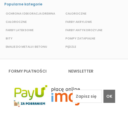
Popularne kategorie
OCHRONA I DEKORACJA DREWNA
CAŁOROCZNE
S
CAŁOROCZNE
FARBY AKRYLOWE
W
FARBY LATEKSOWE
FARBY ANTYKOROZYJNE
F
BITY
POMPY ZATAPIALNE
E
EMALIE DO METALU I BETONU
PĘDZLE
FORMY PŁATNOŚCI
NEWSLETTER
OK