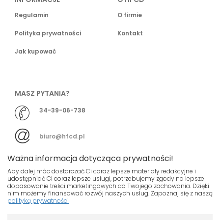
Regulamin
O firmie
Polityka prywatności
Kontakt
Jak kupować
MASZ PYTANIA?
34-39-06-738
biuro@hfcd.pl
Ważna informacja dotycząca prywatności!
Aby dalej móc dostarczać Ci coraz lepsze materiały redakcyjne i
udostępniać Ci coraz lepsze usługi, potrzebujemy zgody na lepsze
dopasowanie treści marketingowych do Twojego zachowania. Dzięki
© HFCD - HF Centrum Dystrybucyjne
- Wszelkie prawa
nim możemy finansować rozwój naszych usług. Zapoznaj się z naszą
polityką prywatności
zastrzeżony
Nasza strona używa plików cookies.