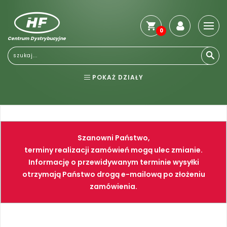
0
Centrum Dystrybucyjne
Stro
głó
Reg
POKAŻ DZIAŁY
Jak
kup
BHP
ELEKTRONARZĘDZIA
Kosz
dos
NARZĘDZIA
SPAWALNICTWO
Gwa
Szanowni Państwo,
i
FARBY
PNEUMATYKA
zwro
terminy realizacji zamówień mogą ulec zmianie.
Informację o przewidywanym terminie wysyłki
Płat
otrzymają Państwo drogą e-mailową po złożeniu
Kont
zamówienia.