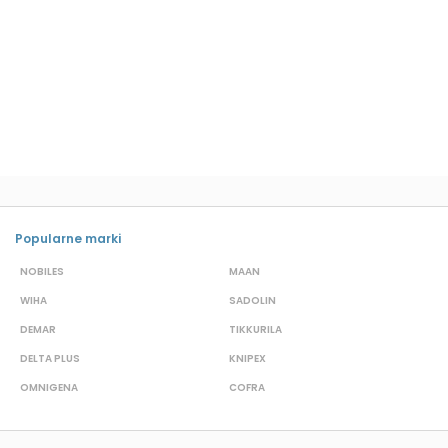
Popularne marki
NOBILES
MAAN
A
WIHA
SADOLIN
P
DEMAR
TIKKURILA
B
DELTA PLUS
KNIPEX
J
OMNIGENA
COFRA
M