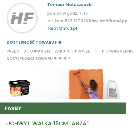
Tomasz Matuszewski
pon-pt w godz. 7-16
tel. kom. 537 517 323 Również WhatsApp
farby@hfcd.pl
DOSTEPNOŚĆ TOWARU !!!!!
PRZED DOKONANIEM ZAKUPU PROSZĘ O POTWIERDZENIE
DOSTĘPNOŚCI TOWARU !!!!!!!!!!!!!
FARBY
UCHWYT WAŁKA 18CM "ANZA"