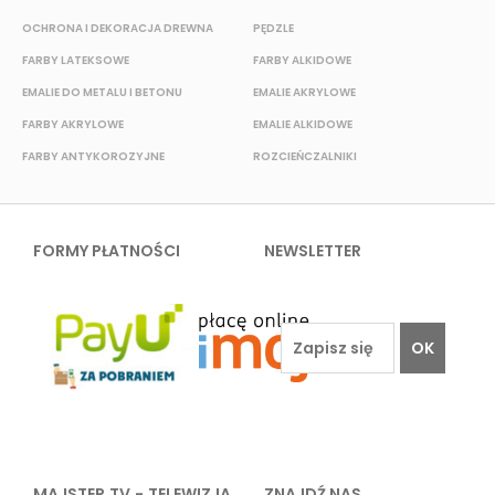
OCHRONA I DEKORACJA DREWNA
PĘDZLE
T
FARBY LATEKSOWE
FARBY ALKIDOWE
K
EMALIE DO METALU I BETONU
EMALIE AKRYLOWE
FARBY AKRYLOWE
EMALIE ALKIDOWE
F
FARBY ANTYKOROZYJNE
ROZCIEŃCZALNIKI
F
FORMY PŁATNOŚCI
NEWSLETTER
OK
MAJSTER TV - TELEWIZJA
ZNAJDŹ NAS