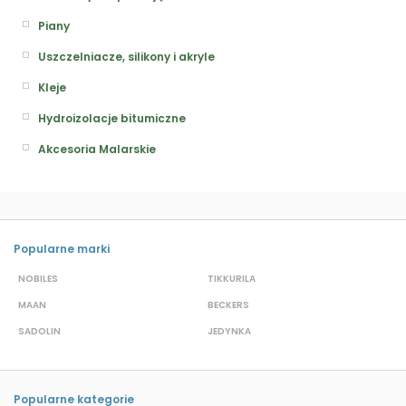
Piany
Uszczelniacze, silikony i akryle
Kleje
Hydroizolacje bitumiczne
Akcesoria Malarskie
Popularne marki
NOBILES
TIKKURILA
H
MAAN
BECKERS
T
SADOLIN
JEDYNKA
D
Popularne kategorie