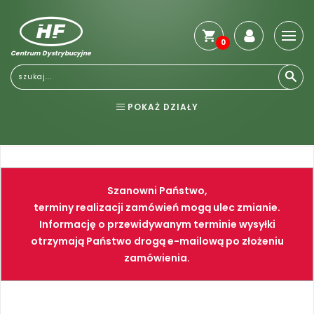
0
Centrum Dystrybucyjne
POKAŻ DZIAŁY
BHP
ELEKTRONARZĘDZIA
NARZĘDZIA
SPAWALNICTWO
Szanowni Państwo,
FARBY
PNEUMATYKA
terminy realizacji zamówień mogą ulec zmianie.
Informację o przewidywanym terminie wysyłki
otrzymają Państwo drogą e-mailową po złożeniu
zamówienia.